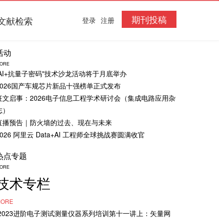
期刊投稿
文献检索
登录
注册
活动
ORE
“AI+抗量子密码"技术沙龙活动将于月底举办
2026国产车规芯片新品十强榜单正式发布
征文启事：2026电子信息工程学术研讨会（集成电路应用杂
志）
直播预告｜防火墙的过去、现在与未来
2026 阿里云 Data+AI 工程师全球挑战赛圆满收官
热点专题
ORE
技术专栏
ORE
·2023进阶电子测试测量仪器系列培训第十一讲上：矢量网