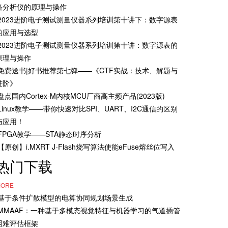
络分析仪的原理与操作
·2023进阶电子测试测量仪器系列培训第十讲下：数字源表
的应用与选型
·2023进阶电子测试测量仪器系列培训第十讲：数字源表的
原理与操作
·免费送书|好书推荐第七弹——《CTF实战：技术、解题与
进阶》
·盘点国内Cortex-M内核MCU厂商高主频产品(2023版)
·Linux教学——带你快速对比SPI、UART、I2C通信的区别
与应用！
·FPGA教学——STA静态时序分析
·【原创】i.MXRT J-Flash烧写算法使能eFuse熔丝位写入
热门下载
ORE
·基于条件扩散模型的电算协同规划场景生成
·MMAAF：一种基于多模态视觉特征与机器学习的气道插管
困难评估框架