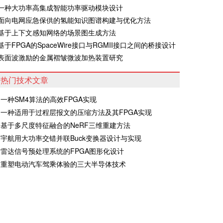
·一种大功率高集成智能功率驱动模块设计
·面向电网应急保供的氢能知识图谱构建与优化方法
·基于上下文感知网络的场景图生成方法
·基于FPGA的SpaceWire接口与RGMII接口之间的桥接设计
·表面波激励的金属褶皱微波加热装置研究
热门技术文章
一种SM4算法的高效FPGA实现
一种适用于过程层报文的压缩方法及其FPGA实现
基于多尺度特征融合的NeRF三维重建方法
宇航用大功率交错并联Buck变换器设计与实现
雷达信号预处理系统的FPGA图形化设计
重塑电动汽车驾乘体验的三大半导体技术