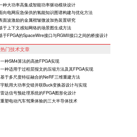
·一种大功率高集成智能功率驱动模块设计
·面向电网应急保供的氢能知识图谱构建与优化方法
·表面波激励的金属褶皱微波加热装置研究
·基于上下文感知网络的场景图生成方法
·基于FPGA的SpaceWire接口与RGMII接口之间的桥接设计
热门技术文章
一种SM4算法的高效FPGA实现
一种适用于过程层报文的压缩方法及其FPGA实现
基于多尺度特征融合的NeRF三维重建方法
宇航用大功率交错并联Buck变换器设计与实现
雷达信号预处理系统的FPGA图形化设计
重塑电动汽车驾乘体验的三大半导体技术