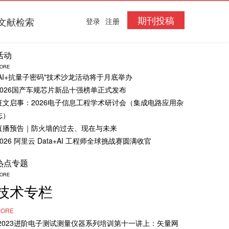
期刊投稿
文献检索
登录
注册
活动
ORE
“AI+抗量子密码"技术沙龙活动将于月底举办
2026国产车规芯片新品十强榜单正式发布
征文启事：2026电子信息工程学术研讨会（集成电路应用杂
志）
直播预告｜防火墙的过去、现在与未来
2026 阿里云 Data+AI 工程师全球挑战赛圆满收官
热点专题
ORE
技术专栏
ORE
·2023进阶电子测试测量仪器系列培训第十一讲上：矢量网