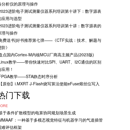
络分析仪的原理与操作
·2023进阶电子测试测量仪器系列培训第十讲下：数字源表
的应用与选型
·2023进阶电子测试测量仪器系列培训第十讲：数字源表的
原理与操作
·免费送书|好书推荐第七弹——《CTF实战：技术、解题与
进阶》
·盘点国内Cortex-M内核MCU厂商高主频产品(2023版)
·Linux教学——带你快速对比SPI、UART、I2C通信的区别
与应用！
·FPGA教学——STA静态时序分析
·【原创】i.MXRT J-Flash烧写算法使能eFuse熔丝位写入
热门下载
ORE
·基于条件扩散模型的电算协同规划场景生成
·MMAAF：一种基于多模态视觉特征与机器学习的气道插管
困难评估框架