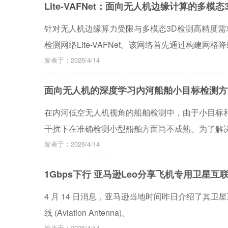
Lite-VAFNet：面向无人机边缘计算的多模
互学习实现自适应轨迹优化。仿真结果表明，与直飞
时长降低了42%，系统平均吞吐量提升了35%，
针对无人机边缘算力受限与多模态3D检测高精度需求
化。
检测网络Lite-VAFNet。该网络首先通过构建
次，设计Linear-Bottleneck融合模块实
发表于：2026/4/14
与Logit蒸馏协同加速框架，在突破访存限制的同时有
面向无人机的深度学习内河船舶小目标检测方
VAFNet仅以14.60 M的参数量即取得85.24%的3
究在大幅降低资源消耗的同时实现了精度与效率的
在内河低空无人机视角的船舶检测中，由于小目标
干扰下在准确检测小型船舶方面尚不成熟。为了解决这
YOLO11-FFW（YOLO11—FEM FFM_Con
发表于：2026/4/14
强模块（FEM），通过多分支空洞卷积扩展感受
1Gbps下行 亚马逊Leo分享飞机专用卫星互
表达，引入了特征融合模块（FFM_Concat），
低层特征的自适应融合。为提高模型在水面反光、
4 月 14 日消息，亚马逊当地时间昨日介绍了其卫星互
WIoUv2，动态加权平衡定位与分类损失。实验结果表明，
线 (Aviation Antenna)。
1.4%，精确率提高0.8%，召回率提高2.4%，
发表于：2026/4/14