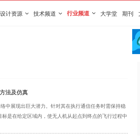
设计资源
技术频道
行业频道
大学堂
期刊
方法及仿真
AV）在5G网络中展现出巨大潜力。针对其在执行通信任务时需保持稳
目标是在给定区域内，使无人机从起点到终点的飞行过程中
化通信吞吐量。由于该问题具有非凸性，采用基于多步学习
 Q Network， D3QN）算法求解，通过无人机与地面基站的交