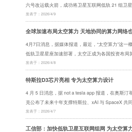
六号改运载火箭，成功将卫星互联网低轨 21 组
功。 此次任务是长征系列运载火箭的第 637 次飞
发表于：2026/4/9
全球加速布局太空算力 天地协同的算力网络
4月7日消息，据媒体报道，最近，“太空算力”这
低轨卫星星座加速部署，太空正成为各国投资布局
发表于：2026/4/8
特斯拉D3芯片亮相 专为太空算力设计
4 月 5 日消息，据 not a tesla app 报道，
克公布了未来十年支撑特斯拉、xAI 与 SpaceX 
AI6 芯片 —— 它们将成为数百万辆无人驾驶出
发表于：2026/4/7
示幻灯片及月球质量投射器视频中出现了第三款高度
工信部：加快低轨卫星互联网组网 为太空算