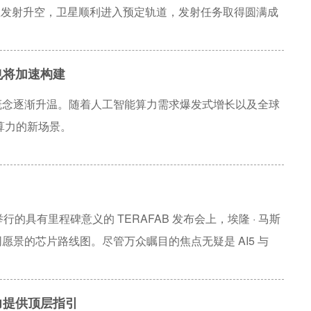
卫星发射升空，卫星顺利进入预定轨道，发射任务取得圆满成
行。
也将加速构建
一概念逐渐升温。随着人工智能算力需求爆发式增长以及全球
算力的新场景。
在奥斯汀举行的具有里程碑意义的 TERAFAB 发布会上，埃隆 · 马斯
共同愿景的芯片路线图。尽管万众瞩目的焦点无疑是 AI5 与
租车与擎天柱人形机器人的统一“大脑”，但不少人也留意到，演
专用的芯片：D3。
力提供顶层指引