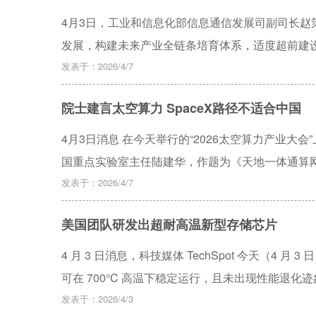
4月3日，工业和信息化部信息通信发展司副司长
发展，构建未来产业全链条培育体系，适度超前建
互联网组网等，为推动太空算力产业提供顶层指引
发表于：2026/4/7
热、火箭发射以及卫星制造等多个领域，作为地面
院士建言太空算力 SpaceX路径不适合中国
处理、低成本能源光域覆盖等多方面优势，有助于
和抗干扰能力，拓展网络应用边界，具有战略价值
4月3日消息 在今天举行的“2026太空算力产业
国重点实验室主任陆建华，作题为《天地一体通算
发表于：2026/4/7
美国团队研发出超耐高温新型存储芯片
4 月 3 日消息，科技媒体 TechSpot 今天（4
可在 700°C 高温下稳定运行，且未出现性能退化
发表于：2026/4/3