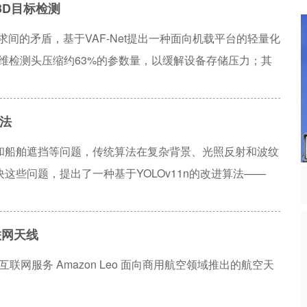
态3D目标检测
策略相比，该方法将任务完成时间缩短了28%，通信中断
在任务效率、通信稳定性和系统吞吐量等方面均实现显著优
间的矛盾，基于VAF-Net提出一种面向机载平台的轻量化
网格降维检测头压缩约63%的参数量，以缓解设备存储压力；其
现线性复杂度的特征交互，消除显存峰值瓶颈；最后，引入空间重采样
效补偿量化带来的精度损失。KITTI基准实验表明，Lite-
法
D AP（Mod.），性能显著优于BEVFusion等前沿模型。该研
最佳平衡，极具边缘端部署潜力。
和船舶遮挡等问题，传统算法在复杂背景、光照反射和波纹
些问题，提出了一种基于YOLOv11n的改进算法——
cat WIoUv2）。为提升小目标船舶的特征提取能力，引入了特征增
野并融合多尺度上下文信息。为增强复杂背景下的多尺度特征
联网天线
在BiFPN结构基础上加入可学习的权重重标定机制，实现了高
遮挡及密集目标场景中的鲁棒性，改进了损失函数为
联网服务 Amazon Leo 面向商用航空领域推出的航空天
YOLO11-FFW相比YOLOv11，mAP@0.5提升
验证了该算法在复杂无人机视角下内河场景中检测小型船舶的有