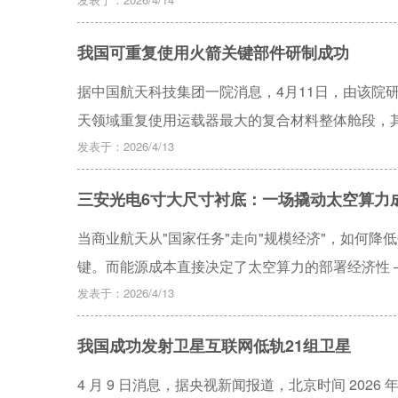
效性。
我国可重复使用火箭关键部件研制成功
据中国航天科技集团一院消息，4月11日，由该院
天领域重复使用运载器最大的复合材料整体舱段，
得重大突破。
发表于：2026/4/13
三安光电6寸大尺寸衬底：一场撬动太空算力
当商业航天从"国家任务"走向"规模经济"，如何
键。而能源成本直接决定了太空算力的部署经济性 
据中心，每一瓦电力的获取代价，都最终体现在算
发表于：2026/4/13
伏的主流赛道上，以往被视为"高精尖定制化产品"
我国成功发射卫星互联网低轨21组卫星
通过大尺寸衬底工艺推动标准化与低成本，从而让太
4 月 9 日消息，据央视新闻报道，北京时间 2026 年