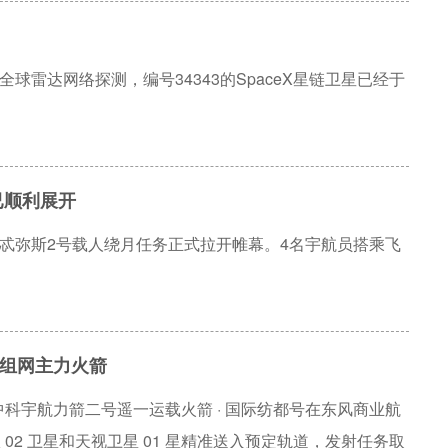
全球雷达网络探测，编号34343的SpaceX星链卫星已经于
已顺利展开
阿耳忒弥斯2号载人绕月任务正式拉开帷幕。4名宇航员搭乘飞
组网主力火箭
时 00 分，中科宇航力箭二号遥一运载火箭 · 国际纺都号在东风商业航
 02 卫星和天视卫星 01 星精准送入预定轨道，发射任务取