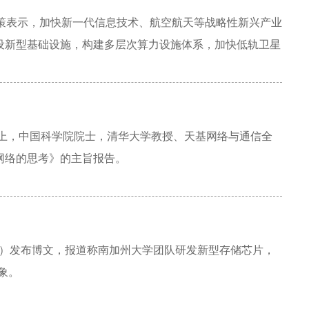
赵策表示，加快新一代信息技术、航空航天等战略性新兴产业
设新型基础设施，构建多层次算力设施体系，加快低轨卫星
。赵策指出，太空算力涉及算力芯片、星间通信、供能散
技术产业向太空延伸的工程化继承，太空算力具有在轨实时
提升天数处理效率，增强太空能源开发能力，提升全域覆盖
和产业前景。
大会”上，中国科学院院士，清华大学教授、天基网络与通信全
网络的思考》的主旨报告。
 月 3 日）发布博文，报道称南加州大学团队研发新型存储芯片，
迹象。