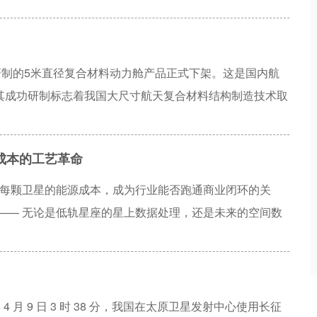
研制的5米直径复合材料动力舱产品正式下架。这是国内航
其成功研制标志着我国大尺寸航天复合材料结构制造技术取
成本的工艺革命
降低每颗卫星的能源成本，成为行业能否跑通商业闭环的关
—— 无论是低轨星座的星上数据处理，还是未来的空间数
力芯片的可用功率和全周期账单上。在刚性电池这一空间光
的技术，正被一家中国化合物半导体龙头 —— 三安光电，
空算力的供电底座不再"天价"。
 4 月 9 日 3 时 38 分，我国在太原卫星发射中心使用长征