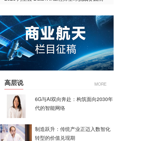
收官
高层说
MORE
6G与AI双向奔赴：构筑面向2030年
代的智能网络
制造跃升：传统产业正迈入数智化
转型的价值兑现期