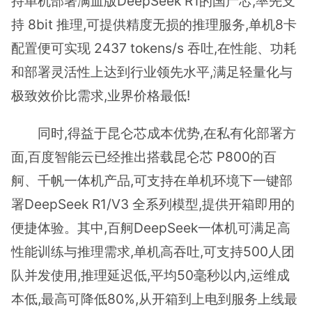
持单机部署满血版DeepSeek R1的国产芯,率先支
持 8bit 推理,可提供精度无损的推理服务,单机8卡
配置便可实现 2437 tokens/s 吞吐,在性能、功耗
和部署灵活性上达到行业领先水平,满足轻量化与
极致效价比需求,业界价格最低!
同时,得益于昆仑芯成本优势,在私有化部署方
面,百度智能云已经推出搭载昆仑芯 P800的百
舸、千帆一体机产品,可支持在单机环境下一键部
署DeepSeek R1/V3 全系列模型,提供开箱即用的
便捷体验。其中,百舸DeepSeek一体机可满足高
性能训练与推理需求,单机高吞吐,可支持500人团
队并发使用,推理延迟低,平均50毫秒以内,运维成
本低,最高可降低80%,从开箱到上电到服务上线最