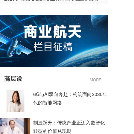
收官
高层说
MORE
6G与AI双向奔赴：构筑面向2030年
代的智能网络
制造跃升：传统产业正迈入数智化
转型的价值兑现期