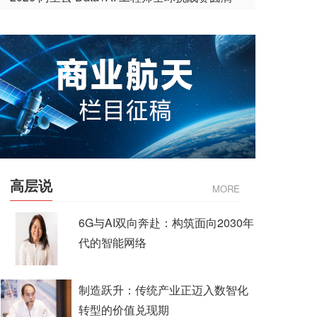
收官
高层说
MORE
6G与AI双向奔赴：构筑面向2030年
代的智能网络
制造跃升：传统产业正迈入数智化
转型的价值兑现期