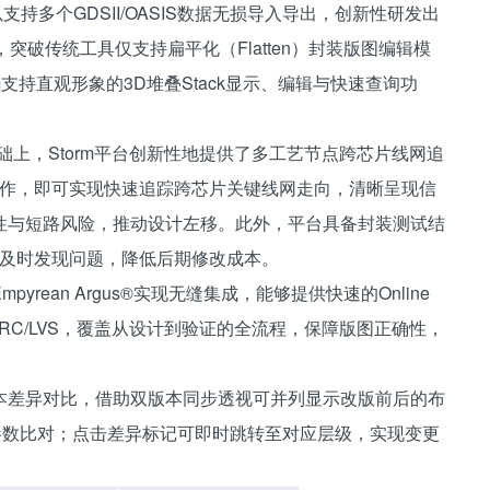
以支持多个GDSII/OASIS数据无损导入导出，创新性研发出
能，突破传统工具仅支持扁平化（Flatten）封装版图编辑模
支持直观形象的3D堆叠Stack显示、编辑与快速查询功
础上，Storm平台创新性地提供了多工艺节点跨芯片线网追
单操作，即可实现快速追踪跨芯片关键线网走向，清晰呈现信
性与短路风险，推动设计左移。此外，平台具备封装测试结
计阶段及时发现问题，降低后期修改成本。
ean Argus®实现无缝集成，能够提供快速的Online
的DRC/LVS，覆盖从设计到验证的全流程，保障版图正确性，
本差异对比，借助双版本同步透视可并列显示改版前后的布
库参数比对；点击差异标记可即时跳转至对应层级，实现变更