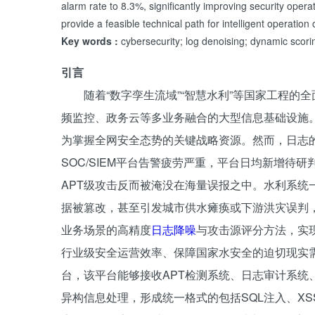
alarm rate to 8.3%, significantly improving security opera
provide a feasible technical path for intelligent operation 
Key words :
cybersecurity; log denoising; dynamic scori
引言
随着“数字孪生流域”“智慧水利”等国家工程
频监控、政务云等多业务融合的大型信息基础设施。
为掌握全网安全态势的关键战略资源。然而，日志
SOC/SIEM平台告警疲劳严重，平台日均新增待
APT级攻击反而被淹没在海量误报之中。水利系统
据被篡改，甚至引发城市供水瘫痪或下游洪灾误判
业务场景的高精度
日志降噪
与攻击源评分方法，实
行业级安全运营效率、保障国家水安全的迫切现实
台，该平台能够接收APT检测系统、日志审计系统
异构信息处理，形成统一格式的包括SQL注入、XS