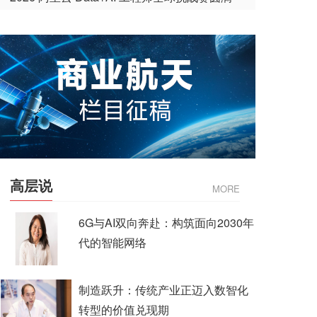
收官
高层说
MORE
6G与AI双向奔赴：构筑面向2030年
代的智能网络
制造跃升：传统产业正迈入数智化
转型的价值兑现期