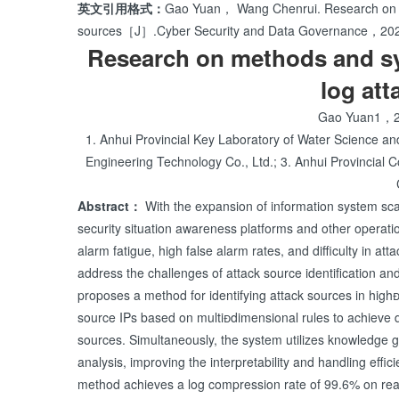
英文引用格式：
Gao Yuan， Wang Chenrui. Research on me
sources［J］.Cyber Security and Data Governance，
Research on methods and sys
log att
Gao Yuan1，2
1. Anhui Provincial Key Laboratory of Water Science 
Engineering Technology Co., Ltd.; 3. Anhui Provincial C
Abstract：
With the expansion of information system scal
security situation awareness platforms and other operati
alarm fatigue, high false alarm rates, and difficulty in a
address the challenges of attack source identification and
proposes a method for identifying attack sources in high
source IPs based on multidimensional rules to achieve 
sources. Simultaneously, the system utilizes knowledge g
analysis, improving the interpretability and handling effic
method achieves a log compression rate of 99.6% on real 