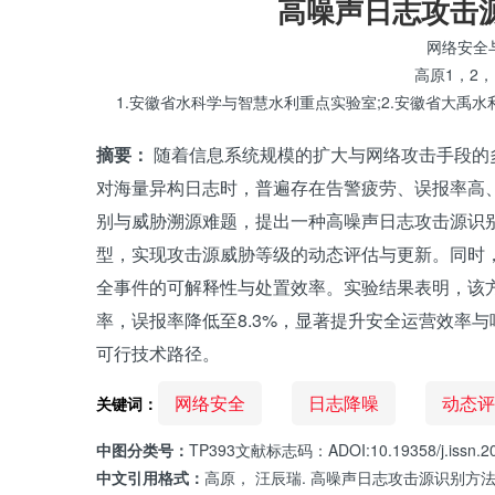
高噪声日志攻击
网络安全
高原1，2，
1.安徽省水科学与智慧水利重点实验室;2.安徽省大禹水
摘要：
随着信息系统规模的扩大与网络攻击手段的
对海量异构日志时，普遍存在告警疲劳、误报率高
别与威胁溯源难题，提出一种高噪声日志攻击源识别
型，实现攻击源威胁等级的动态评估与更新。同时
全事件的可解释性与处置效率。实验结果表明，该方
率，误报率降低至8.3%，显著提升安全运营效率
可行技术路径。
网络安全
日志降噪
动态评
关键词：
中图分类号：
TP393文献标志码：ADOI:10.19358/j.issn.209
中文引用格式：
高原， 汪辰瑞. 高噪声日志攻击源识别方法研