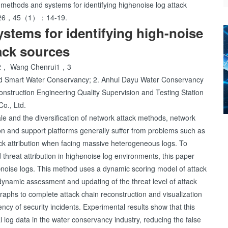
thods and systems for identifying highnoise log attack
2026，45（1）：14-19.
tems for identifying high-noise
ack sources
， Wang Chenrui1，3
and Smart Water Conservancy; 2. Anhui Dayu Water Conservancy
onstruction Engineering Quality Supervision and Testing Station
Co., Ltd.
e and the diversification of network attack methods, network
on and support platforms generally suffer from problems such as
ttack attribution when facing massive heterogeneous logs. To
 threat attribution in highnoise log environments, this paper
noise logs. This method uses a dynamic scoring model of attack
dynamic assessment and updating of the threat level of attack
raphs to complete attack chain reconstruction and visualization
iency of security incidents. Experimental results show that this
log data in the water conservancy industry, reducing the false