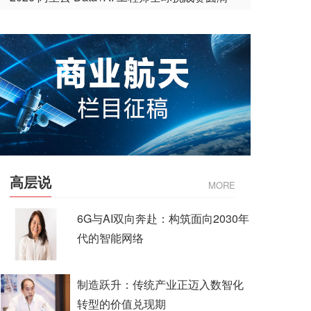
收官
高层说
MORE
6G与AI双向奔赴：构筑面向2030年
代的智能网络
制造跃升：传统产业正迈入数智化
转型的价值兑现期