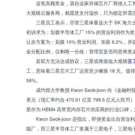
这笔高额奖金，源自这家存储芯片厂商借人工
大规模云服务商，都愿意支付溢价，只为锁定所需
三星员工表示，尽管三星体量远大于 SK 海
初诉求为：划拨半导体工厂 15% 的营业利润作为奖
让步方案为：划拨 10% 营业利润、加薪 6.2%，
金分配比例，仅剩唯一分歧：管理层是否同意将奖
若双方无法达成协议，三星或将面临大规模
罢
工，意味着三星芯片工厂运营至少瘫痪 18 天。值
58%。
成均馆大学教授 Kwon Seok-joon 向《金
美元（现汇率约合 470.91 亿至 798.5 亿
星作为 HBM4 高带宽内存芯片供应商的行业口
Kwon Seok-joon 还指出，即便奖金出
圆厂，而三星半导体工厂隶属于三星电子，三星电