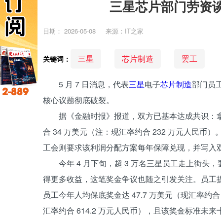
三星芯片部门劳资谈
日期：
2026-05-08
来源：IT之家
三星
芯片制造
罢工
关键词：
5 月 7 日消息，代表
三星
电子
芯片制造
部门员
核心议题彻底破裂。
据《金融时报》报道，双方已基本达成共识：拿
合 34 万美元（注：现汇率约合 232 万元人民
工会则要求该利润分配方案每年保障兑现，并写入
今年 4 月下旬，超 3 万名三星员工走上街
得更多收益，这笔奖金争议也随之引发关注。员工提出
员工今年人均保底奖金达 47.7 万美元（现汇率约合 
汇率约合 614.2 万元人民币），且该奖金标准未