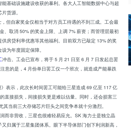
智能基础设施建设收获的暴利。各大人工智能数据中心与超
芯片货源。
力士，但自家奖金仅相当于对方员工待遇的不到三成。工会最
金、取消 50% 的奖金上限、上调 7% 薪资；而管理层最初
并提供房贷利率优惠等其他福利。目前双方已敲定 13% 的奖
金设为年度固定保障。
工
冲击。工会已宣布，将于 5 月 21 日至 6 月 7 日发起总罢
得注意的是，4 月份单日罢工仅一个班次，就造成产能暴跌
融时报》表示，此次长时间罢工可能给三星造成 69 亿至 117 亿
元人民币）的直接损失，间接损失更是难以估量。同时，还会损害三
碑，尤其当前三大存储芯片巨头之间竞争本就十分激烈。
自营业利润而非营收，三星也很难轻易应允。SK 海力士是独立晶
子又归属于三星集团体系。眼下半导体部门创下利润新高，