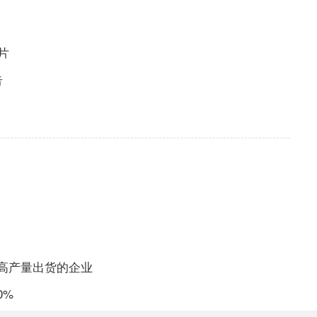
片
告
芯片高产量出货的企业
0%