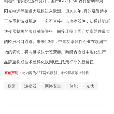
动器件"的模式运行良好，国产IGBT和SiC器件借助华为、
阳光电源等渠道大规模进入欧洲。但2026年5月的融资禁令
正在重构游戏规则——它不直接打击功率器件，却通过切断
逆变器整机的项目融资资格，间接压缩了国产功率器件最大
的欧洲出口通道。未来1-2年，中国功率器件企业在欧洲市
场的表现，将高度取决于逆变器厂商能否通过本地化生产、
品牌重构或技术差异化找到绕过政策壁垒的新路径。
原创声明：
此内容为AET网站原创，未经授权禁止转载。
欧盟
逆变器
网络安全
储能
光伏