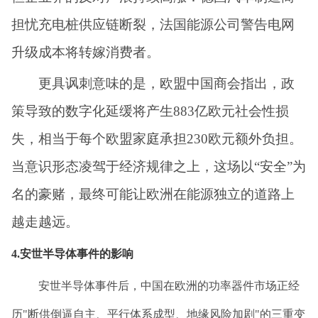
担忧充电桩供应链断裂，法国能源公司警告电网
升级成本将转嫁消费者。
更具讽刺意味的是，欧盟中国商会指出，政
策导致的数字化延缓将产生883亿欧元社会性损
失，相当于每个欧盟家庭承担230欧元额外负担。
当意识形态凌驾于经济规律之上，这场以“安全”为
名的豪赌，最终可能让欧洲在能源独立的道路上
越走越远。
4.安世半导体事件的影响
安世半导体事件后，中国在欧洲的功率器件市场正经
历
"断供倒逼自主、平行体系成型、地缘风险加剧"的三重变