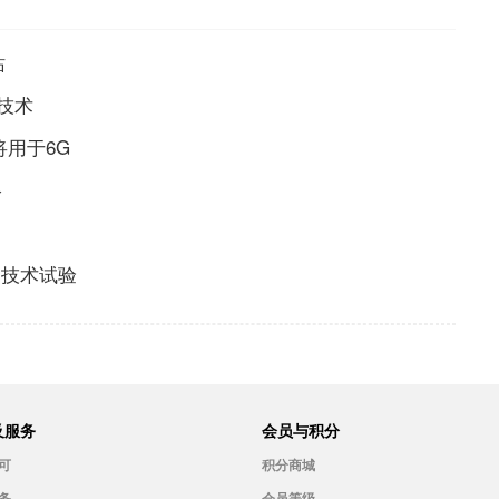
站
技术
将用于6G
络
网技术试验
及服务
会员与积分
可
积分商城
务
会员等级