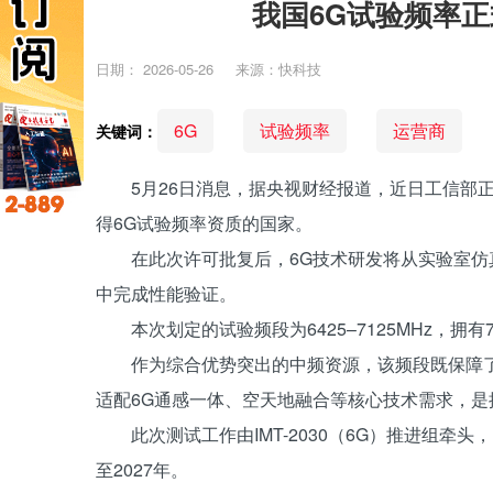
我国6G试验频率正
日期：
2026-05-26
来源：快科技
6G
试验频率
运营商
关键词：
5月26日消息，据央视财经报道，近日工信部
得6G试验频率资质的国家。
在此次许可批复后，6G技术研发将从实验室
中完成性能验证。
本次划定的试验频段为6425–7125MHz，拥有
作为综合优势突出的中频资源，该频段既保障
适配6G通感一体、空天地融合等核心技术需求，
此次测试工作由IMT-2030（6G）推进组牵
至2027年。