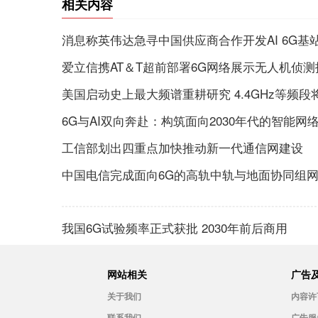
相关内容
消息称英伟达急寻中国供应商合作开发AI 6G基
爱立信携AT＆T超前部署6G网络展示无人机侦测
美国启动史上最大频谱重耕研究 4.4GHz等频段
6G与AI双向奔赴：构筑面向2030年代的智能网
工信部划出四重点加快推动新一代通信网建设
中国电信完成面向6G的高轨中轨与地面协同组
我国6G试验频率正式获批 2030年前后商用
网站相关
广告
关于我们
内容许
联系我们
广告服