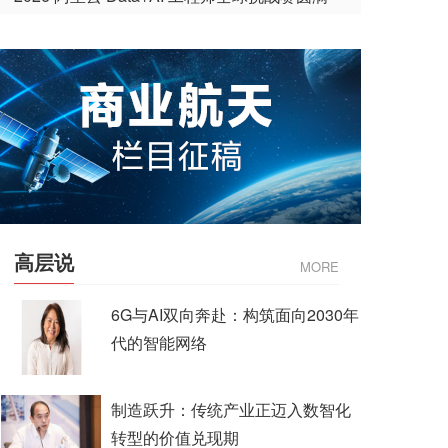
收官
高层说
MORE
6G与AI双向奔赴：构筑面向2030年
代的智能网络
制造跃升：传统产业正迈入数智化
转型的价值兑现期