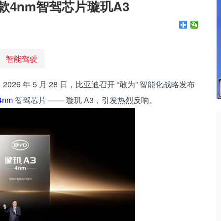
款4nm智驾芯片璇玑A3
智能驾驶
026 年 5 月 28 日，比亚迪召开 “敢为” 智能化战略发布
4nm
智驾芯片 —— 璇玑 A3，引发热烈反响。