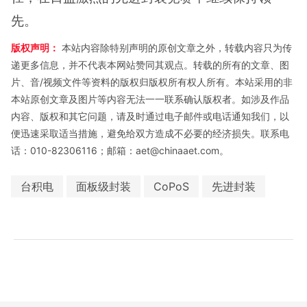
先。
版权声明：
本站内容除特别声明的原创文章之外，转载内容只为传
递更多信息，并不代表本网站赞同其观点。转载的所有的文章、图
片、音/视频文件等资料的版权归版权所有权人所有。本站采用的非
本站原创文章及图片等内容无法一一联系确认版权者。如涉及作品
内容、版权和其它问题，请及时通过电子邮件或电话通知我们，以
便迅速采取适当措施，避免给双方造成不必要的经济损失。联系电
话：010-82306116；邮箱：aet@chinaaet.com。
台积电
面板级封装
CoPoS
先进封装