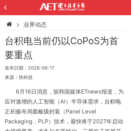
业界动态
台积电当前仍以CoPoS为首
要重点
发布日期：2026-06-17
来源：快科技
6月16日消息，据韩国媒体ETnews报道，为
应对激增的人工智能（AI）半导体需求，
台积电
正积极布局
面板级封装
（Panel Level
Packaging，PLP）技术，最快将于2027年启动