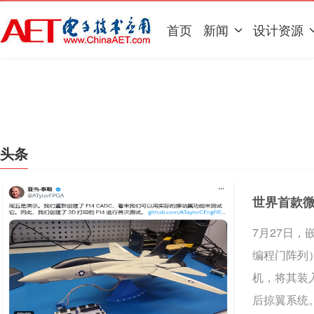
首页
新闻
设计资源
头条
世界首款微
7月27日，
编程门阵列
机，将其装入
后掠翼系统。