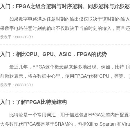
入门：FPGA之组合逻辑与时序逻辑、同步逻辑与异步
如果数字电路满足任意时刻的输出仅仅取决于该时刻的输入
果数字电路任意时刻的输出不仅取决于当前时刻的输入，而且还
为时序逻辑电路。
发表于：2022/12/11
入门：相比CPU、GPU、ASIC，FPGA的优势
最近几年，FPGA这个概念越来越多地出现。例如，比特币挖
前微软表示，将在数据中心里，使用FPGA“代替”CPU，等等。
它一直都被广泛使用。但是，大部分人还不是太了解它，对它有
发表于：2022/12/11
用它？相比 CPU、GPU、ASIC（专用芯片），FPGA有什
入门：了解FPGA比特流结构
起来——揭秘FPGA。
比特流是一个常用词汇，用于描述包含FPGA完整内部配置状
大多数现代FPGA都是基于SRAM的，包括Xilinx Spartan 和V