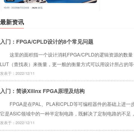
随F-14服
半，此前因
最新资讯
器，性能较英特
的SoM模块
入门：FPGA/CPLD设计的8个常见问题
部代码和文档
这里的面积指一个设计消耗FPGA/CPLD的逻辑资源的数量
LUT（查找表）来衡量，更一般的衡量方式可以用设计所占的等
能达到的最高频率，这个频率由设计的时序状况来决定，以及设计满足的
发表于：2022/12/11
Clock Setup TIme、Clock Hold TIme、Clock-to-Outp
入门：简谈Xilinx FPGA原理及结构
FPGA是在PAL、PLA和CPLD等可编程器件的基础上进
它是ASIC领域中的一种半定制电路，既解决了定制电路的不
点。
发表于：2022/12/11