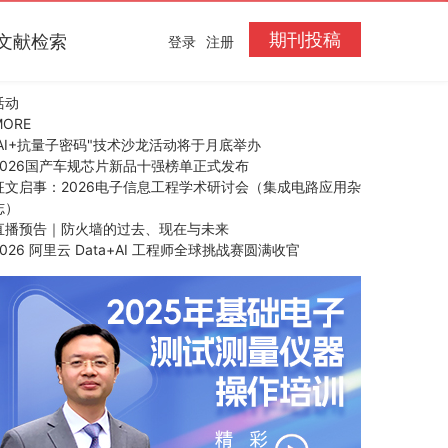
期刊投稿
文献检索
登录
注册
活动
MORE
“AI+抗量子密码"技术沙龙活动将于月底举办
2026国产车规芯片新品十强榜单正式发布
征文启事：2026电子信息工程学术研讨会（集成电路应用杂
志）
直播预告｜防火墙的过去、现在与未来
2026 阿里云 Data+AI 工程师全球挑战赛圆满收官