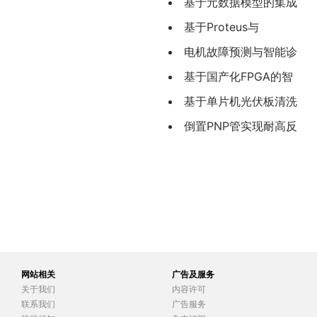
法的优化设计
基于元数据模型的集成
电路IP核数据共享平台设计
基于Proteus与
与实现
LabVIEW的智能输液装置
电机故障预测与智能诊
的研究与设计
断系统研究及应用
基于国产化FPGA的智
能变电站合并单元同步采
基于单片机光伏板清洗
样系统研究
装置的硬件设计
倒置PNP管实现耐高反
向电压的高端理想二极管
设计
网站相关
广告及服务
关于我们
内容许可
联系我们
广告服务