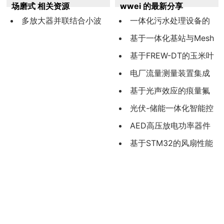
场磨式 相关资源
wwei 的最新分享
多放大器并联结合小波
一体化污水处理设备的
分解的
智能电气系统设计与物联
基于一体化基站与Mesh
网监控平台开发
融合的新型产品覆盖方案
基于FREW-DT的玉米叶
研究与验证
片病害检测
电厂流量测量装置集成
化选型与工程应用
基于光声效应的痕量氟
化氢的传感技术研究
光伏-储能一体化智能控
制系统设计与实现
AED高压放电功率器件
选型方法及其工程应用
基于STM32的风扇性能
检测装置研究与设计