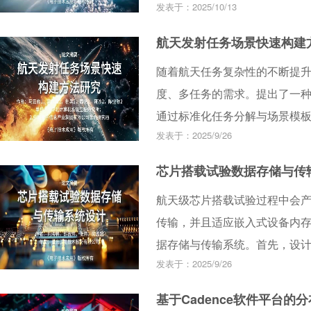
发表于：2025/10/13
充分利用STK的覆盖分析能力和
模型需求的最优解。所提方法
航天发射任务场景快速构建
较高的求解效率，为卫星轨道
随着航天任务复杂性的不断提
度、多任务的需求。提出了一
通过标准化任务分解与场景模
发表于：2025/9/26
模型为核心，结合层次化建模
求分解为标准化场景模块，并
芯片搭载试验数据存储与传
构建场景模板库，实现场景的
航天级芯片搭载试验过程中会
升了任务场景构建效率，模板复用
传输，并且适应嵌入式设备内存
83%，有效提升了任务建模与
据存储与传输系统。首先，设
发表于：2025/9/26
SPI总线与SD卡通信，并通过
SD卡和文件系统的选型和软件
基于Cadence软件平台
的软件设计。最后，通过实验