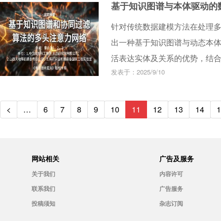
基于知识图谱与本体驱动的
及核电厂的运行安全性。
针对传统数据建模方法在处理
出一种基于知识图谱与动态本
活表达实体及关系的优势，结
发表于：2025/9/10
性和关系自动映射等技术，将
建模的自动化和标准化水平。
构的语义表示、自动化知识抽
<
…
6
7
8
9
10
11
12
13
14
1
应用价值。
网站相关
广告及服务
关于我们
内容许可
联系我们
广告服务
投稿须知
杂志订阅