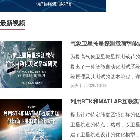
验的研究及可行
体的AI/M
最新视频
AI/ML相
最后对Wi-
气象卫星掩星探测载荷智能
和总结。
为提高气象卫星掩星探测载荷
提出了一种智能自动化测试系
统原理及其测试的基本流程，
发表于：2025/10/13
式。系统软件的核心架构实现了从传统的
技术栈的迁移，可以实现智能
利用STK和MATLAB互
生成测试报告，支撑掩星探测载
提出针对特定纬度区域目标的
掩星探测载荷智能自动化测试
卫星轨道的特点；然后，以卫
准流程，推动掩星探测载荷技
建了卫星轨道设计的优化模型；最