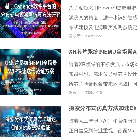
为了缩短采用PowerSI提取
到该系统的传输速率可达4.5 M
源仿真的精度，进一步识别敏
验过程中对数据存储与传输的
布式建模及电源噪声实测点确
大大提高了传输速率，降低了
发表于：2025/9/23
模块的电源仿真，发现在时域
电源模块产生的电源噪声存在
XR芯片系统的EMU全场景A
功能近似的电源模块进行分组，并
随着XR领域的不断发展，市场
模型融入到电源时域噪声仿真中
来越强烈。需求传导到芯片设
域噪声实测点的位置。通过仿
给芯片验证收敛带来的挑战也
噪声时域的仿测误差小于6%，
发表于：2025/9/18
收敛，是每个芯片工程师和项目
解决这一难题，提出EMU全场景
探索分布式仿真方法加速Chi
Cadence Palladium Z2，AV
随着人工智能（AI）和高性能计
EMU环境，对接PCIe、MIP
正日益受到行业重视。然而Mul
数据比对等需求。通过在XR芯片