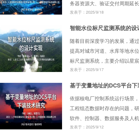
务器资源大、验证交付周期延
应用，有效提升验证收敛效率
发表于：2025/9/18
Socket验证方法，重点探索了C
项目将系统级仿真任务分解成多
智能水位标尺监测系统的设
存、跨服务器通信延迟、同步
随着目前深度学习的发展，通
量等多个方面探索了分布式仿真提
提高对城市河道、水库等地水位
RTL仿真和回归效率提升。
标尺监测系统，主要介绍以星宸S
发表于：2025/9/17
YOLOv8n改进的水位监测方
灰度化和二值化处理，最后通过Y
基于变量地址的DCS平台下
析计算水位数据。通过引入注意力机
依据核电厂控制系统运行场景，
得改进后的模型参数量减少了2
工程组态数据时存在的问题，
了21%。根据与人眼实际对比
软件、控制器、数据服务及人
能水尺设计要求。
发表于：2025/9/12
用表明所研究的增量下载方案
称的对应关系，防止现场数据错