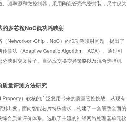
道、频率源和微控制器，采用陶瓷管壳气密封装，尺寸仅为
6 mm&#215;4.3 mm。测试结果表明，该模块具有43.5 dB的典
度小于0.7 dB，带外杂散抑制大于60 dBc，通道间隔离
法的多芯粒NoC低功耗映射
满足系统使用要求。
Network-on-Chip，NoC）的低功耗映射问题，提出了
（Adaptive Genetic Algorithm，AGA）。通过引
部分映射交叉算子、自适应交换变异策略以及混合选择机
统遗传算法在NoC映射中存在的约束冲突、局部最优和解空
基于36节点2D-Mesh拓扑和随机生成的通信任务图，对
的质量评测方法研究
（Ant Colony Optimization，ACO）和灰狼优化算法
ectual Property）软核的广泛复用带来的质量管控挑战，从现有
Optimizer，GWO）的性能。结果表明，AGA在通信能耗优化方
量评测出发，面向智能芯片特殊需求，构建了一套细致全面的
，相较于GWO和ACO分别降低了32.0%和26.2%的总功
软核综合质量评价体系。选取了主流的神经网络处理器单元软
好的全局搜索能力和收敛稳定性。该研究为NoC的低功耗设
策略进行实证分析与验证，结果表明该评价体系能有效识别
化方法。
足，为智能芯片IP软核的设计、优化、交付与选型提供了重