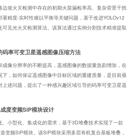
路边坡火灾检测中存在的初期火苗漏检率高、复杂背景干扰
溯源提供了重要支撑。
署精度-实时性难以平衡等关键问题，基于改进YOLOv12
化可见光火灾检测算法。该算法通过实例分割技术精准提取
消除背景干扰，设计包含高分辨率P2层与多路径下采样机
征金字塔（SOPAN）提升微小目标检测能力，并构建基于
的码率可变卫星遥感图像压缩方法
测头（LSCD）实现模型复杂度压缩。实验结果表明，在融
和成像分辨率的不断提高，遥感图像的数据量急剧增加，在
上，所提模型以仅1.8M参数量达到92.5% mAP检测精
况下，如何保证遥感图像中目标区域的重建质量，是目前亟
LOv12n参数量降低28.3%，为无人机端实时高精度火灾预
对上述问题，提出了一种感兴趣区域引导的码率可变卫星遥
方案。
首先，构建了基于感兴趣区域引导的重要性图模块，在压缩
检测网络得到感兴趣目标分布掩膜，指导感兴趣区域和背景
成度变频SiP模块设计
其次，设计码率可变压缩策略，在遥感图像压缩过程中实现
化、小型化、集成化的需求，基于3D堆叠技术实现了一款
实验结果表明，本文方法在主观和客观指标上均优于传统方
道变频SiP模块。该SiP模块采用多层有机复合基板堆叠，
条件下也能达到与现有图像压缩方法相当的性能。