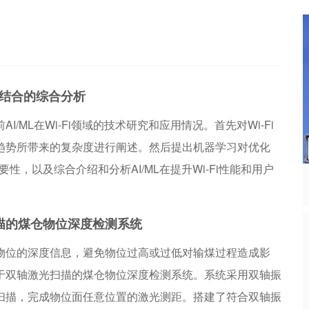
验的研究及可行性，并对IEEE 802.11 AI/ML兴趣组四个具
体的AI/ML用例进行说明和评估。接着探讨和建议Wi-Fi与
AI/ML相结合的系统设计框架，以及相应的基本用例分析。
最后对Wi-Fi与AI/ML结合的技术挑战和行业发展做了归纳
学习结合的综合分析
和总结。
I/ML在Wi-Fi领域的技术研究和应用情况。首先对Wi-Fi
趋势所带来的复杂度进行阐述。然后提出机器学习对优化
必要性，以及综合介绍和分析AI/ML在提升Wi-Fi性能和用户
对IEEE 802.11 AI/ML兴趣组四个具体的AI/ML用例进
探讨和建议Wi-Fi与AI/ML相结合的系统设计框架，以及相
描的煤仓物位深度检测系统
最后对Wi-Fi与AI/ML结合的技术挑战和行业发展做了归纳
物位的深度信息，避免物位过高或过低对输煤过程造成影
于双轴激光扫描的煤仓物位深度检测系统。系统采用双轴振
扫描，完成物位面任意位置的激光测距。搭建了符合双轴振