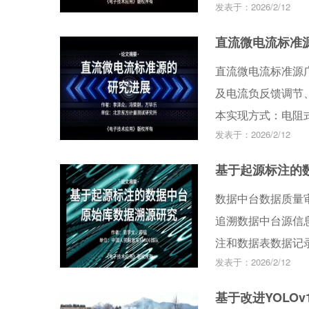
发表于：2026/2/12
镜与激光测距的同
试中，对2 m~5
直流微电流标准
合聚焦照射待测物
直流微电流标准源
5 m的物面高度，测
及电流负反馈调节
两个测试条件下，最
本实现方式：电阻
0.5%以内。该
发表于：2026/2/12
性。对近年来国内
力，在煤仓物位检
电流标准源的现状
基于起源标注的
先进水平存在差距
数据中台数据质量
追溯数据中台源信
注和数据表数据记
发表于：2026/2/12
步生成相应的数据
数据记录版本变化
基于改进YOLO
给出了具体解决方