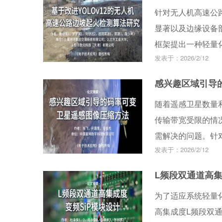
针对无人机高速公
中台数据生命周期
显著以及边缘设备部
框架提出一种轻量
发表于：2026/2/12
边坡与道路区域以
制的小目标增强特
感兴趣区域引导
共享卷积的轻量检
随着遥感卫星数量
合无人机巡检数据集
传输带宽受限的情
度，较基准模型YO
需解决的问题。针
警提供了高效解决
发表于：2026/2/12
感图像压缩方法。
网络前端使用通用
L频段双通道高集
区域的码率分配。
为了适应系统轻量
灵活的码率控制。
高集成度L频段双通
法，并且在低码率