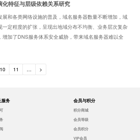
演化特征与层级依赖关系研究
发展和各类网络设施的普及，域名服务器数量不断增加，域
现一定程度的扩张，呈现出地域分布不均衡、业务层次复杂
，增加了DNS服务体系安全威胁，带来域名服务器难以全
此在构建大规模域名服务器发现系统的基础上，开展了域名
征与层级依赖关系分析，有助于掌握域名服务器拓扑演化规
理与新型基础设施布局的决策提供支持。
10
11
…
>
及服务
会员与积分
可
积分商城
务
会员等级
阅
会员积分
VIP会员