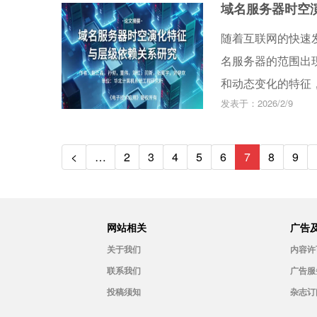
域名服务器时空
要参考依据。
随着互联网的快速
名服务器的范围出
和动态变化的特征
发表于：2026/2/9
面监管的问题。因
服务器时空演化特
律，为网络安全治
<
…
2
3
4
5
6
7
8
9
网站相关
广告
关于我们
内容许
联系我们
广告服
投稿须知
杂志订