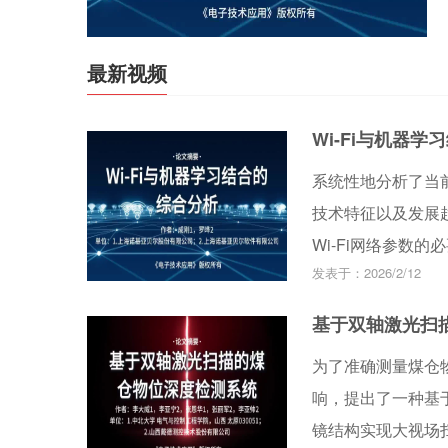
最新视频
Wi-Fi与机器
系统性地分析了当前A
技术特征以及发展
Wi-Fi网络参数的
发表于：2026/2/12
体验的研究及可行性，并
行说明和评估。接着
基于双轴激光扫
应的基本用例分析。
为了准确测量煤仓
和总结。
响，提出了一种基
镜结构实现大视场