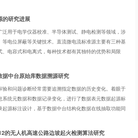
步光路结构，设计了调焦模块用于光束整形。在动态调焦测
 m范围内的光斑变化进行了测试，光斑直径均小于0.5 mm，符
源的研究进展
面的设计要求。物面深度实验中，分别测试了距离为2 m和
广泛用于电学仪器校准、半导体测试、静电检测等领域，涉
试偏转角介于0&#176;~20&#176;之间。实验结果显示，
、等电位屏蔽等关键技术。直流微电流标准源主要有三种基
大误差为23 mm，物位上下限的测试结果的误差均小于
式、电容式和电离式，每种技术都有其独特的优势和局限
双轴激光扫描系统精度高、视场大，且具备在线实时测试的能
外直流微电流标准源研究现状进行了综述，对国内外直流微
测领域具有较高的实用价值。
进行调查，并指出我国在这一领域的研究起步较晚，与国际
数据中台原始库数据溯源研究
。
审验和问题诊断经常需要追溯指定数据的历史变化。着眼于
息系统元数据和数据记录变化，进行了数据表元数据起源标
录起源标注设计，基于数据中台结构化数据在线抽取功能同
起源标注，并针对数据表元数据版本变化历史追溯、数据表
历史追溯和指定时间段树形表数据历史追溯等典型溯源需求
v12的无人机高速公路边坡起火检测算法研究
案。本方案在某部数据中台系统中进行了具体实现，为数据