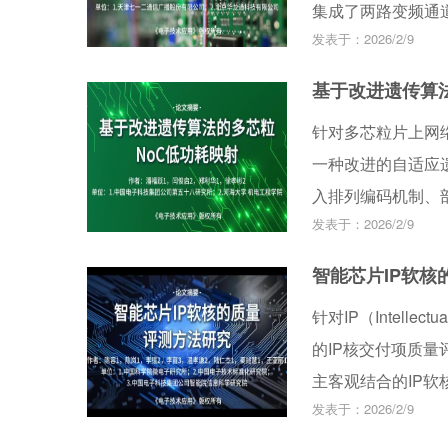
集成了两路变频通
发表于：2026/2/9
21 mm&#215;1
型变频增益，增益平坦
基于改进遗传算
度大于50 dB，
针对多芯粒片上网络（
一种改进的自适应遗传算法
入排列编码机制、
发表于：2026/2/9
制，有效解决了传
间爆炸等问题。实验
智能芯片IP软核
比了AGA、蚁群优化算法
针对IP（Intell
（Grey Wolf 
的IP核交付项质
面显著优于其他算法
主客观结合的IP
耗，同时展现出更
发表于：2026/2/9
核对所提出的评价
计提供了高效的优
IP软核的优势与不