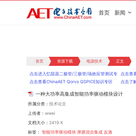
首页
新闻
首页
资源下载
电源技术
正文
点击进入忆阻器二极管/三极管/场效应管测试专
点击查
题
点击查看ChinaAET Qorvo QSPICE知识专区
点击了
一种大功率高集成智能功率驱动模块设计
所属分类：
技术论文
上传者：
wwei
文档大小：
2419 K
标签：
智能功率驱动模块
厚膜混合集成
反激