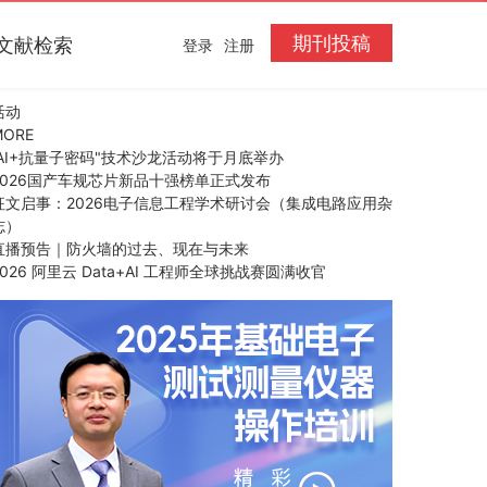
期刊投稿
文献检索
登录
注册
活动
MORE
“AI+抗量子密码"技术沙龙活动将于月底举办
2026国产车规芯片新品十强榜单正式发布
征文启事：2026电子信息工程学术研讨会（集成电路应用杂
志）
直播预告｜防火墙的过去、现在与未来
2026 阿里云 Data+AI 工程师全球挑战赛圆满收官