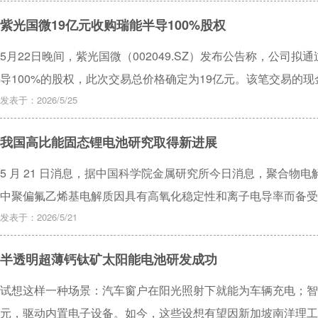
紫光国微19亿元收购瑞能半导100%股权
5月22日晚间，紫光国微（002049.SZ）发布公告称，公司
导100%的股权，此次交易总价格确定为19亿元。该笔交易的现金
形式支付。
发表于：2026/5/25
我国高比能固态锂电池研究取得新进展
5 月 21 日消息，据中国科学院金属研究所今日消息，聚合物
中聚偏氟乙烯基电解质因具有高氧化稳定性和离子电导率而备受
发表于：2026/5/21
半透明超薄钙钛矿太阳能电池研发成功
试想这样一种场景：汽车窗户在阳光照射下就能为车辆充电；智
元，驱动内置电子设备。如今，这些设想有望因新加坡南洋理工