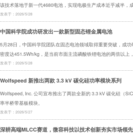
该技术落地于新一代4680电池，实现电极生产成本近乎减半，
发表于：2026/5/28
中国科学院成功研发出一款新型固态锂金属电池
5月28日，中国科学院团队在固态电池领域取得重要突破，成
密度达451.5Wh/kg，是当前市面主流磷酸铁锂电池的两倍
倍率快充，3分钟即可充满，700次循环后容量仍可保持81.9
发表于：2026/5/28
固态电解质稳定性差的问题，减少副反应，同时该电池通过针刺
Wolfspeed 新推出两款 3.3 kV 碳化硅功率模块系列
性更有保障。目前该技术仍处于实验室阶段，距离量产上车尚需
Wolfspeed, Inc. 公司宣布推出了两款全新的 3.3 kV 碳
率半桥带基板模块。
发表于：2026/5/27
深耕高端MLCC赛道，微容科技以技术创新夯实市场领