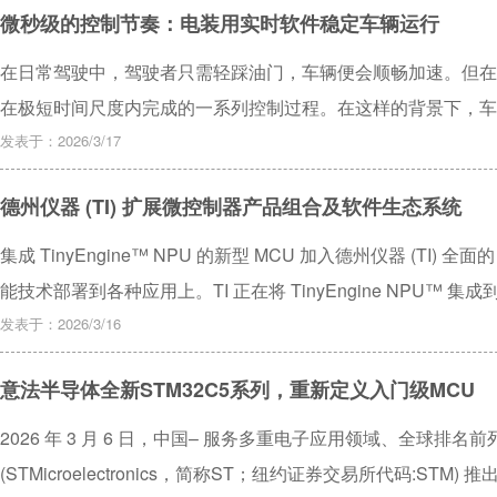
微秒级的控制节奏：电装用实时软件稳定车辆运行
在日常驾驶中，驾驶者只需轻踩油门，车辆便会顺畅加速。但在
在极短时间尺度内完成的一系列控制过程。在这样的背景下，车
与2000年前后的水平相比，如今车载ECU在计算能力和存储
发表于：2026/3/17
德州仪器 (TI) 扩展微控制器产品组合及软件生态系统
集成 TinyEngine™ NPU 的新型 MCU 加入德州仪器 (TI
能技术部署到各种应用上。TI 正在将 TinyEngine NPU
及高性能实时 MCU。
发表于：2026/3/16
意法半导体全新STM32C5系列，重新定义入门级MCU
2026 年 3 月 6 日，中国– 服务多重电子应用领域、全球排
(STMicroelectronics，简称ST；纽约证券交易所代码:STM)