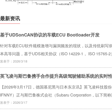
测试数据分
位密钥认证
最新资讯
控制、寄存器
障测试数据
基于UDSonCAN协议的车载ECU Bootloader开发
求，为高安
针对车载ECU软件规模激增与漏洞频发的现状，以及传统刷写
本高等问题，基于UDS相关协议（ISO 14229-1， ISO 1576
CAN总线下标准化的Bootloader程序。系统整合了UDS应
发表于：2026/3/18
预编程、编程和后编程三阶段的完整刷写流程。采用严格的Fla
英飞凌与斯巴鲁携手合作提升高级驾驶辅助系统的实时
校验，确保启动可靠性与更新安全性。在此基础上，自主开发了基
Bootloader刷写测试。测试结果表明，该方案实现了高效、稳
【2026年3月17日，德国慕尼黑与日本东京讯】英飞凌科技股份公司
电、CAN通信中断等异常情况下展现出良好的鲁棒性与可靠恢
IFNNY）正与斯巴鲁株式会社（Subaru Corporation
化、高可靠的软件的更新及升级能力，为未来ECU软件开发、
车的驾驶安全性、可靠性与舒适性。
发表于：2026/3/17
软件升级开发提供了一个详实的工程参考。