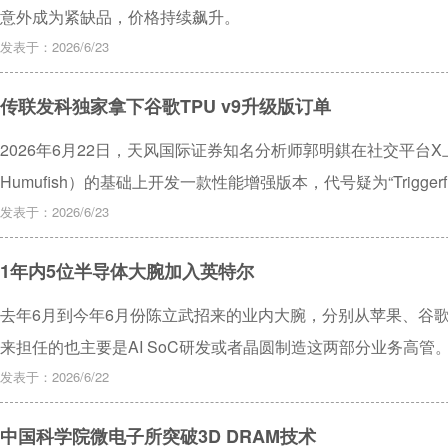
意外成为紧缺品，价格持续飙升。
发表于：2026/6/23
传联发科独家拿下谷歌TPU v9升级版订单
2026年6月22日，天风国际证券知名分析师郭明錤在社交平台X
Humufish）的基础上开发一款性能增强版本，代号疑为“Trigger
学习（RL）场景。联发科将独家获得该新增订单，预计2028
发表于：2026/6/23
1年内5位半导体大腕加入英特尔
去年6月到今年6月份陈立武招来的业内大腕，分别从苹果、谷歌
来担任的也主要是AI SoC研发或者晶圆制造这两部分业务高管
发表于：2026/6/22
中国科学院微电子所突破3D DRAM技术