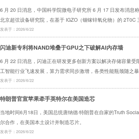
6 月 20 日消息，中国科学院微电子研究所 6 月 17 日发
北京超弦设备研究院，在基于 IGZO（铟镓锌氧化物）的 2T0C
方面取得新进展，并提出基于 2T0C 单元结构的单步高层三维集成
发表于：2026/6/22
闪迪新专利将NAND堆叠于GPU之下破解AI内存墙
6 月 22 日消息，闪迪正在研发更多创新方案以解决存储容量受
工智能行业飞速发展，算力需求同步激增，各类性能瓶颈随之暴露，
有思维、探索突破性技术路线。
发表于：2026/6/22
特朗普官宣苹果牵手英特尔在美国造芯
当地时间6月18日，美国总统唐纳德·特朗普在自家的Truth So
尔合作，在美国本土设计并制造芯片。
发表于：2026/6/22