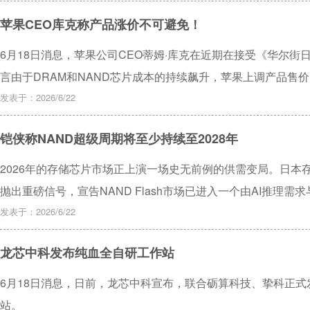
苹果CEO库克称产品涨价不可避免！
6月18日消息，苹果公司CEO蒂姆·库克在近期在接受《华尔
言由于DRAM和NAND芯片成本的持续飙升，苹果上调产品售价
括中国供应商在内的所有的供应来源。
发表于：2026/6/22
铠侠称NAND超级周期将至少持续至2028年
2026年的存储芯片市场正上演一场史无前例的供需变局。日本存储
抛出重磅信号，宣告NAND Flash市场已进入一个由AI推理需
一势头预计将至少延续至2028年。
发表于：2026/6/22
龙芯中科发布纯血全自研工作站
6月18日消息，日前，龙芯中科宣布，联合砺算科技、挚科正式发
站。