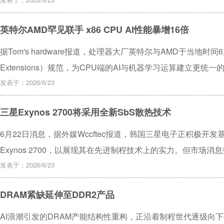
英特尔AMD罕见联手 x86 CPU AI性能暴增16倍
据Tom's hardware报道，处理器大厂英特尔与AMD于当地时间6月
Extensions）规范，为CPU端的AI与机器学习运算建立更统
发表于：2026/6/23
三星Exynos 2700将采用全新SbS散热技术
6月22日消息，据外媒Wccftec报道，韩国三星电子正积极开
Exynos 2700，以展现其在先进制程技术上的实力。但市场
面积（PPA）等关键指标上，目前仍落后于竞争对手台积电的N
发表于：2026/6/23
力，三星正致力于研发突破性的SbS散热解决方案，力图在旗
DRAM紧缺延伸至DDR2产品
AI浪潮引发的DRAM产能结构性重构，正沿着制程世代逐级向