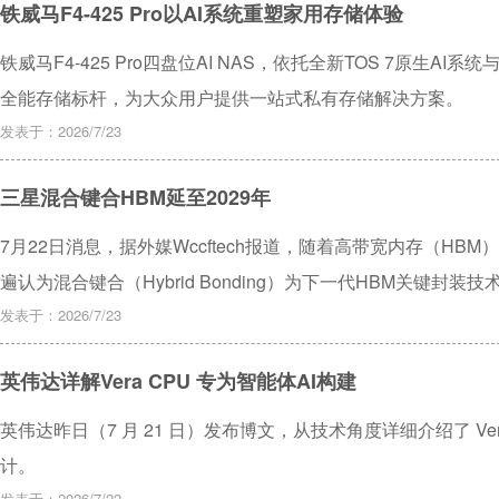
铁威马F4-425 Pro以AI系统重塑家用存储体验
铁威马F4-425 Pro四盘位AI NAS，依托全新TOS 7原生
全能存储标杆，为大众用户提供一站式私有存储解决方案。
发表于：2026/7/23
三星混合键合HBM延至2029年
7月22日消息，据外媒Wccftech报道，随着高带宽内存（H
遍认为混合键合（Hybrid Bonding）为下一代HBM关键
键合HBM大规模量产时间延后至2029至2030年，并与英伟达下一代
发表于：2026/7/23
英伟达详解Vera CPU 专为智能体AI构建
英伟达昨日（7 月 21 日）发布博文，从技术角度详细介绍了 Vera 
计。
发表于：2026/7/22