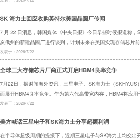
SK 海力士回应收购英特尔美国晶圆厂传闻
7 月 22 日消息，韩国媒体《中央日报》今日早些时候报道称
亥俄州的新建晶圆厂进行谈判，计划未来在美国实现存储芯片前
发表于：2026/7/22
全球三大存储芯片厂商正式开启HBM4良率竞争
7月22日，据财闻海外资讯，三星电子、SK海力士（SKHY.U
面展开HBM4良率竞争。作为第六代高带宽内存，HBM4将应用于英
Rubin等AI加速芯片，成为下半年企业业绩关键支撑。
发表于：2026/7/22
美方喊话三星电子和SK海力士分享超额利润
在半导体超级周期的提振下，近期三星电子与SK海力士均交出亮