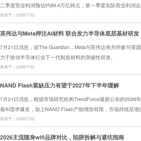
二季度营业利润预估约‌89.4万亿韩元‌，第一季度实际营业利润达
季度营业利润‌37.61万亿韩元‌，营业利润率高达72%，连续
发表于：2026/7/22
季度业绩，预计将在7月下旬公布相关财报。
英伟达与Meta押注AI材料 联合发力半导体底层基材研发
7月21日消息，据The Guardian，Meta与英伟达将共同参与
力于推动半导体行业下一代制造材料的突破性研发。
发表于：2026/7/22
NAND Flash紧缺压力有望于2027年下半年缓解
7月21日消息，根据市场研究机构TrendForce最新公布的2026
着AI需求爆发，加上NAND Flash产能增加有限，市场持续呈
求持续强劲，在供应商提升制程、整体供给位元增速未见放缓，
发表于：2026/7/22
估NAND Flash供应紧缺的情况有望于2027下半年获得改善。
2026主流随身wifi品牌对比，陷阱拆解与避坑指南