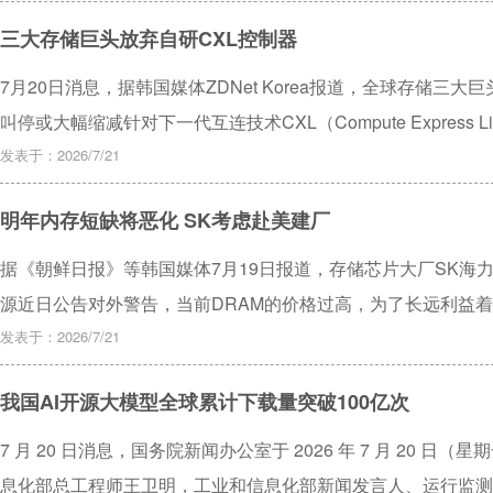
三大存储巨头放弃自研CXL控制器
7月20日消息，据韩国媒体ZDNet Korea报道，全球存储三
叫停或大幅缩减针对下一代互连技术CXL（Compute Express
发表于：2026/7/21
明年内存短缺将恶化 SK考虑赴美建厂
据《朝鲜日报》等韩国媒体7月19日报道，存储芯片大厂SK海力士
源近日公告对外警告，当前DRAM的价格过高，为了长远利益着
认，AI对于内存的需求仍在暴涨，明年的供应短缺情况将进一
发表于：2026/7/21
我国AI开源大模型全球累计下载量突破100亿次
7 月 20 日消息，国务院新闻办公室于 2026 年 7 月 20 
息化部总工程师王卫明，工业和信息化部新闻发言人、运行监测